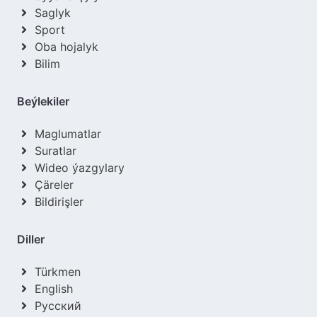
Saglyk
Sport
Oba hojalyk
Bilim
Beýlekiler
Maglumatlar
Suratlar
Wideo ýazgylary
Çäreler
Bildirişler
Diller
Türkmen
English
Русский