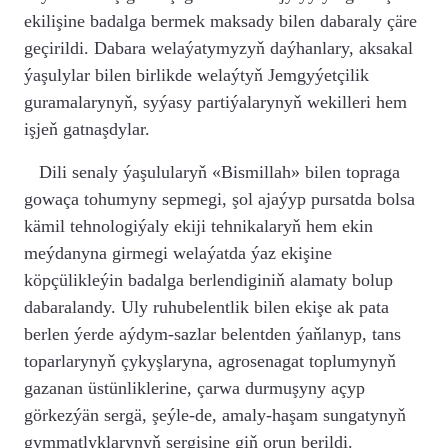
ekilişine badalga bermek maksady bilen dabaraly çäre
geçirildi. Dabara welaýatymyzyň daýhanlary, aksakal
ýaşulylar bilen birlikde welaýtyň Jemgyýetçilik
guramalarynyň, syýasy partiýalarynyň wekilleri hem
işjeň gatnaşdylar.
Dili senaly ýaşulularyň «Bismillah» bilen topraga
gowaça tohumyny sepmegi, şol ajaýyp pursatda bolsa
kämil tehnologiýaly ekiji tehnikalaryň hem ekin
meýdanyna girmegi welaýatda ýaz ekişine
köpçülikleýin badalga berlendiginiň alamaty bolup
dabaralandy. Uly ruhubelentlik bilen ekişe ak pata
berlen ýerde aýdym-sazlar belentden ýaňlanyp, tans
toparlarynyň çykyşlaryna, agrosenagat toplumynyň
gazanan üstünliklerine, çarwa durmuşyny açyp
görkezýän sergä, şeýle-de, amaly-haşam sungatynyň
gymmatlyklarynyň sergisine giň orun berildi.