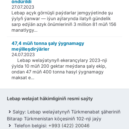
öndürildi
27.07.2023
Lebap açyk görnüşli paýdarlar jemgyýetinde şu
ýylyň ýanwar — iýun aýlarynda ilatyň gündelik
sarp edýän azyk önümleriniň 3 million 81 müň 156
manatlygy...
47,4 müň tonna şaly ýygnamagy
meýilleşdirýärler
24.07.2023
Lebap welaýatynyň ekerançylary 2023-nji
ýylda 10 müň 200 gektar meýdana şaly ekip,
ondan 47 müň 400 tonna hasyl ýygnamagy
maksat e...
Lebap welaýat häkimliginiň resmi saýty
Salgy: Lebap welaýatynyň Türkmenabat şäheriniň
Bitarap Türkmenistan köçesiniň 102-nji jaýy
Telefon belgisi:
+993 (422) 20046