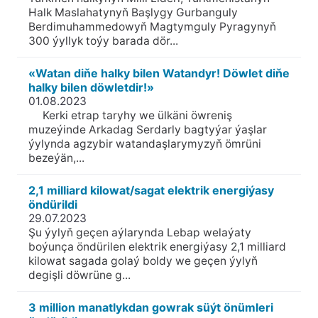
Halk Maslahatynyň Başlygy Gurbanguly
Berdimuhammedowyň Magtymguly Pyragynyň
300 ýyllyk toýy barada dör...
«Watan diňe halky bilen Watandyr! Döwlet diňe
halky bilen döwletdir!»
01.08.2023
Kerki etrap taryhy we ülkäni öwreniş
muzeýinde Arkadag Serdarly bagtyýar ýaşlar
ýylynda agzybir watandaşlarymyzyň ömrüni
bezeýän,...
2,1 milliard kilowat/sagat elektrik energiýasy
öndürildi
29.07.2023
Şu ýylyň geçen aýlarynda Lebap welaýaty
boýunça öndürilen elektrik energiýasy 2,1 milliard
kilowat sagada golaý boldy we geçen ýylyň
degişli döwrüne g...
3 million manatlykdan gowrak süýt önümleri