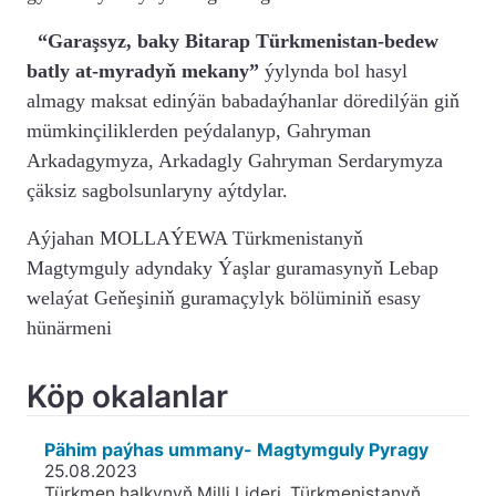
“Garaşsyz, baky Bitarap Türkmenistan-bedew
batly at-myradyň mekany”
ýylynda bol hasyl
almagy maksat edinýän babadaýhanlar döredilýän giň
mümkinçiliklerden peýdalanyp, Gahryman
Arkadagymyza, Arkadagly Gahryman Serdarymyza
çäksiz sagbolsunlaryny aýtdylar.
Aýjahan MOLLAÝEWA Türkmenistanyň
Magtymguly adyndaky Ýaşlar guramasynyň Lebap
welaýat Geňeşiniň guramaçylyk bölüminiň esasy
hünärmeni
Köp okalanlar
Pähim paýhas ummany- Magtymguly Pyragy
25.08.2023
Türkmen halkynyň Milli Lideri, Türkmenistanyň