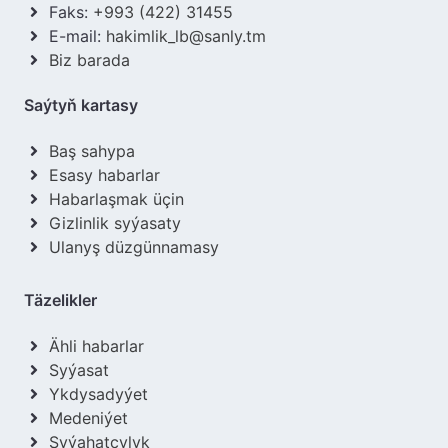
Faks:
+993 (422) 31455
E-mail:
hakimlik_lb@sanly.tm
Biz barada
Saýtyň kartasy
Baş sahypa
Esasy habarlar
Habarlaşmak üçin
Gizlinlik syýasaty
Ulanyş düzgünnamasy
Täzelikler
Ähli habarlar
Syýasat
Ykdysadyýet
Medeniýet
Syýahatçylyk