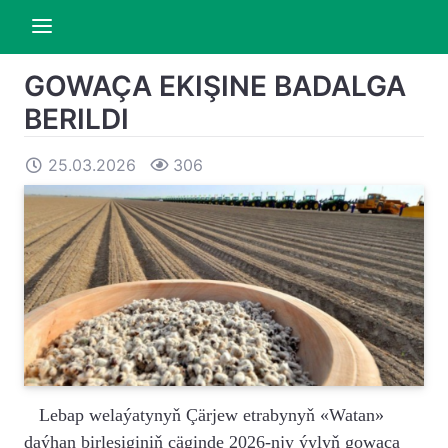
GOWAÇA EKIŞINE BADALGA
BERILDI
25.03.2026
306
Lebap welaýatynyň Çärjew etrabynyň «Watan»
daýhan birleşiginiň çäginde 2026-njy ýylyň gowaça