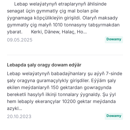
Lebap welaýatynyň etraplarynyň ählisinde
senagat üçin gymmatly çig mal bolan pile
ýygnamaga köpçülikleýin girişildi. Olaryň maksady
gymmatly çig malyň 1010 tonnasyny tabşyrmakdan
ybarat. Kerki, Dänew, Halaç, Ho...
09.05.2025
Dowamy
Lebapda şaly oragy dowam edýär
Lebap welaýatynyň babadaýhanlary şu aýyň 7-sinde
şaly oragyna guramaçylykly girişdiler. Eýýäm şaly
ekilen meýdanlaryň 150 gektardan gowragynda
bereketli hasylyň ilkinji tonnalary ýygnaldy. Şu ýyl
hem lebaply ekerançylar 10200 gektar meýdanda
azykl...
20.10.2023
Dowamy