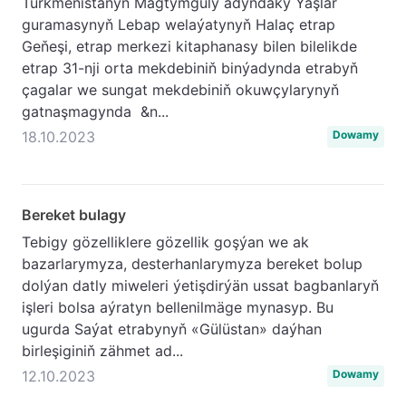
Türkmenistanyň Magtymguly adyndaky Ýaşlar
guramasynyň Lebap welaýatynyň Halaç etrap
Geňeşi, etrap merkezi kitaphanasy bilen bilelikde
etrap 31-nji orta mekdebiniň binýadynda etrabyň
çagalar we sungat mekdebiniň okuwçylarynyň
gatnaşmagynda &n...
18.10.2023
Dowamy
Bereket bulagy
Tebigy gözelliklere gözellik goşýan we ak
bazarlarymyza, desterhanlarymyza bereket bolup
dolýan datly miweleri ýetişdirýän ussat bagbanlaryň
işleri bolsa aýratyn bellenilmäge mynasyp. Bu
ugurda Saýat etrabynyň «Gülüstan» daýhan
birleşiginiň zähmet ad...
12.10.2023
Dowamy