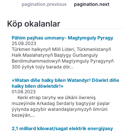
pagination.previous
pagination.next
Köp okalanlar
Pähim paýhas ummany- Magtymguly Pyragy
25.08.2023
Türkmen halkynyň Milli Lideri, Türkmenistanyň
Halk Maslahatynyň Başlygy Gurbanguly
Berdimuhammedowyň Magtymguly Pyragynyň
300 ýyllyk toýy barada dör...
«Watan diňe halky bilen Watandyr! Döwlet diňe
halky bilen döwletdir!»
01.08.2023
Kerki etrap taryhy we ülkäni öwreniş
muzeýinde Arkadag Serdarly bagtyýar ýaşlar
ýylynda agzybir watandaşlarymyzyň ömrüni
bezeýän,...
2,1 milliard kilowat/sagat elektrik energiýasy