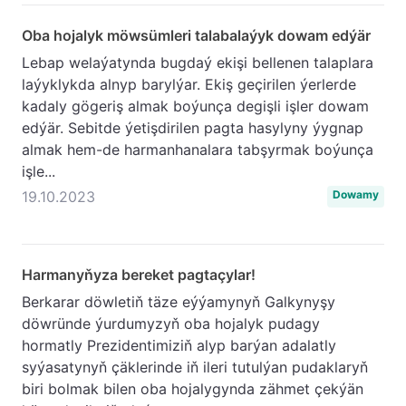
Oba hojalyk möwsümleri talabalaýyk dowam edýär
Lebap welaýatynda bugdaý ekişi bellenen talaplara
laýyklykda alnyp barylýar. Ekiş geçirilen ýerlerde
kadaly gögeriş almak boýunça degişli işler dowam
edýär. Sebitde ýetişdirilen pagta hasylyny ýygnap
almak hem-de harmanhanalara tabşyrmak boýunça
işle...
19.10.2023
Dowamy
Harmanyňyza bereket pagtaçylar!
Berkarar döwletiň täze eýýamynyň Galkynyşy
döwründe ýurdumyzyň oba hojalyk pudagy
hormatly Prezidentimiziň alyp barýan adalatly
syýasatynyň çäklerinde iň ileri tutulýan pudaklaryň
biri bolmak bilen oba hojalygynda zähmet çekýän