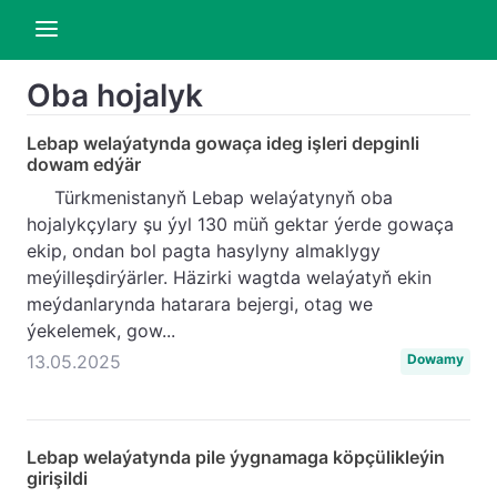
Oba hojalyk
Lebap welaýatynda gowaça ideg işleri depginli
dowam edýär
Türkmenistanyň Lebap welaýatynyň oba
hojalykçylary şu ýyl 130 müň gektar ýerde gowaça
ekip, ondan bol pagta hasylyny almaklygy
meýilleşdirýärler. Häzirki wagtda welaýatyň ekin
meýdanlarynda hatarara bejergi, otag we
ýekelemek, gow...
13.05.2025
Dowamy
Lebap welaýatynda pile ýygnamaga köpçülikleýin
girişildi