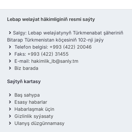
Lebap welaýat häkimliginiň resmi saýty
Salgy: Lebap welaýatynyň Türkmenabat şäheriniň
Bitarap Türkmenistan köçesiniň 102-nji jaýy
Telefon belgisi:
+993 (422) 20046
Faks:
+993 (422) 31455
E-mail:
hakimlik_lb@sanly.tm
Biz barada
Saýtyň kartasy
Baş sahypa
Esasy habarlar
Habarlaşmak üçin
Gizlinlik syýasaty
Ulanyş düzgünnamasy