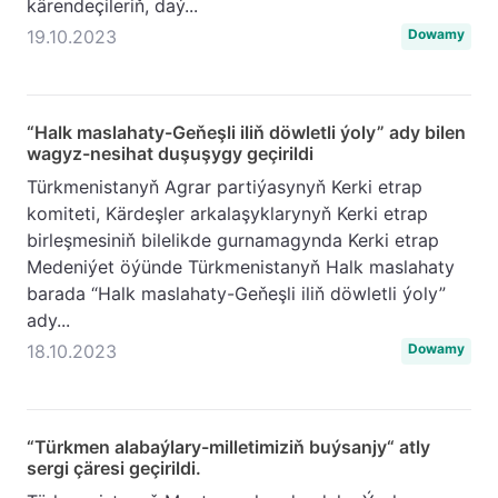
kärendeçileriň, daý...
19.10.2023
Dowamy
“Halk maslahaty-Geňeşli iliň döwletli ýoly” ady bilen
wagyz-nesihat duşuşygy geçirildi
Türkmenistanyň Agrar partiýasynyň Kerki etrap
komiteti, Kärdeşler arkalaşyklarynyň Kerki etrap
birleşmesiniň bilelikde gurnamagynda Kerki etrap
Medeniýet öýünde Türkmenistanyň Halk maslahaty
barada “Halk maslahaty-Geňeşli iliň döwletli ýoly”
ady...
18.10.2023
Dowamy
“Türkmen alabaýlary-milletimiziň buýsanjy“ atly
sergi çäresi geçirildi.