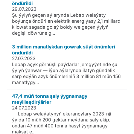
öndürildi
29.07.2023
Şu ýylyň geçen aýlarynda Lebap welaýaty
boýunça öndürilen elektrik energiýasy 2,1 milliard
kilowat sagada golaý boldy we geçen ýylyň
degişli döwrüne g...
3 million manatlykdan gowrak süýt önümleri
öndürildi
27.07.2023
Lebap açyk görnüşli paýdarlar jemgyýetinde şu
ýylyň ýanwar — iýun aýlarynda ilatyň gündelik
sarp edýän azyk önümleriniň 3 million 81 müň 156
manatlygy...
47,4 müň tonna şaly ýygnamagy
meýilleşdirýärler
24.07.2023
Lebap welaýatynyň ekerançylary 2023-nji
ýylda 10 müň 200 gektar meýdana şaly ekip,
ondan 47 müň 400 tonna hasyl ýygnamagy
maksat e...