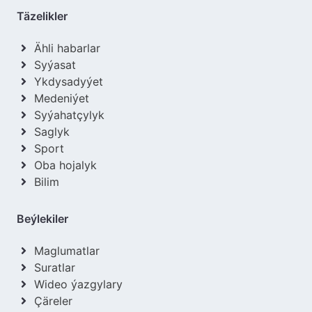
Täzelikler
Ähli habarlar
Syýasat
Ykdysadyýet
Medeniýet
Syýahatçylyk
Saglyk
Sport
Oba hojalyk
Bilim
Beýlekiler
Maglumatlar
Suratlar
Wideo ýazgylary
Çäreler