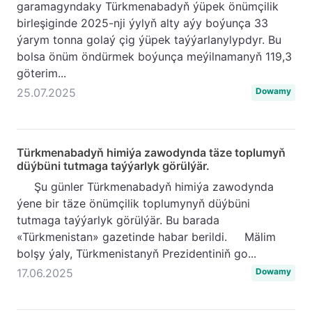
garamagyndaky Türkmenabadyň ýüpek önümçilik
birleşiginde 2025-nji ýylyň alty aýy boýunça 33
ýarym tonna golaý çig ýüpek taýýarlanylypdyr. Bu
bolsa önüm öndürmek boýunça meýilnamanyň 119,3
göterim...
25.07.2025
Dowamy
Türkmenabadyň himiýa zawodynda täze toplumyň
düýbüni tutmaga taýýarlyk görülýär.
Şu günler Türkmenabadyň himiýa zawodynda
ýene bir täze önümçilik toplumynyň düýbüni
tutmaga taýýarlyk görülýär. Bu barada
«Türkmenistan» gazetinde habar berildi. Mälim
bolşy ýaly, Türkmenistanyň Prezidentiniň go...
17.06.2025
Dowamy