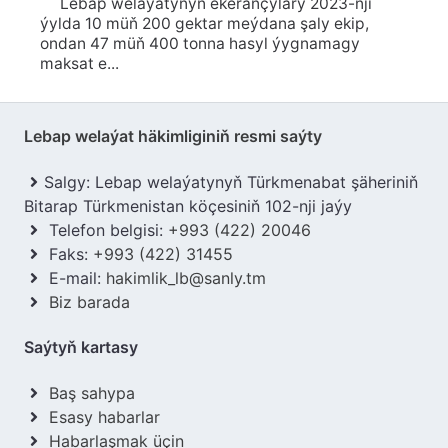
Lebap welaýatynyň ekerançylary 2023-nji
ýylda 10 müň 200 gektar meýdana şaly ekip,
ondan 47 müň 400 tonna hasyl ýygnamagy
maksat e...
Lebap welaýat häkimliginiň resmi saýty
Salgy: Lebap welaýatynyň Türkmenabat şäheriniň
Bitarap Türkmenistan köçesiniň 102-nji jaýy
Telefon belgisi:
+993 (422) 20046
Faks:
+993 (422) 31455
E-mail:
hakimlik_lb@sanly.tm
Biz barada
Saýtyň kartasy
Baş sahypa
Esasy habarlar
Habarlaşmak üçin