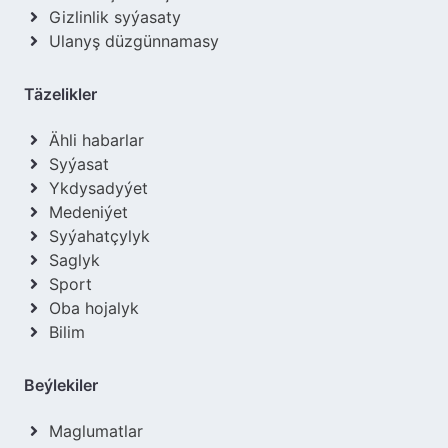
Gizlinlik syýasaty
Ulanyş düzgünnamasy
Täzelikler
Ähli habarlar
Syýasat
Ykdysadyýet
Medeniýet
Syýahatçylyk
Saglyk
Sport
Oba hojalyk
Bilim
Beýlekiler
Maglumatlar