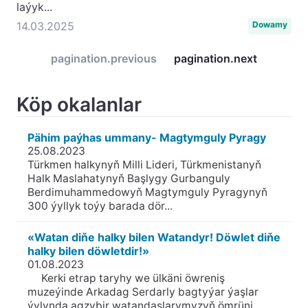
laýyk...
14.03.2025
Dowamy
pagination.previous
pagination.next
Köp okalanlar
Pähim paýhas ummany- Magtymguly Pyragy
25.08.2023
Türkmen halkynyň Milli Lideri, Türkmenistanyň
Halk Maslahatynyň Başlygy Gurbanguly
Berdimuhammedowyň Magtymguly Pyragynyň
300 ýyllyk toýy barada dör...
«Watan diňe halky bilen Watandyr! Döwlet diňe
halky bilen döwletdir!»
01.08.2023
Kerki etrap taryhy we ülkäni öwreniş
muzeýinde Arkadag Serdarly bagtyýar ýaşlar
ýylynda agzybir watandaşlarymyzyň ömrüni