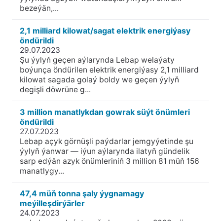
bezeýän,...
2,1 milliard kilowat/sagat elektrik energiýasy
öndürildi
29.07.2023
Şu ýylyň geçen aýlarynda Lebap welaýaty
boýunça öndürilen elektrik energiýasy 2,1 milliard
kilowat sagada golaý boldy we geçen ýylyň
degişli döwrüne g...
3 million manatlykdan gowrak süýt önümleri
öndürildi
27.07.2023
Lebap açyk görnüşli paýdarlar jemgyýetinde şu
ýylyň ýanwar — iýun aýlarynda ilatyň gündelik
sarp edýän azyk önümleriniň 3 million 81 müň 156
manatlygy...
47,4 müň tonna şaly ýygnamagy
meýilleşdirýärler
24.07.2023