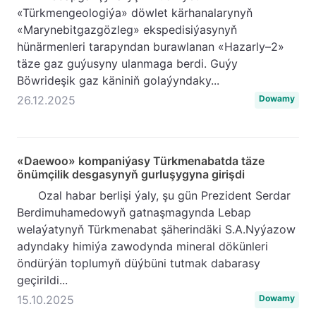
«Türkmengeologiýa» döwlet kärhanalarynyň
«Marynebitgazgözleg» ekspedisiýasynyň
hünärmenleri tarapyndan burawlanan «Hazarly–2»
täze gaz guýusyny ulanmaga berdi. Guýy
Böwrideşik gaz käniniň golaýyndaky...
26.12.2025
Dowamy
«Daewoo» kompaniýasy Türkmenabatda täze
önümçilik desgasynyň gurluşygyna girişdi
Ozal habar berlişi ýaly, şu gün Prezident Serdar
Berdimuhamedowyň gatnaşmagynda Lebap
welaýatynyň Türkmenabat şäherindäki S.A.Nyýazow
adyndaky himiýa zawodynda mineral dökünleri
öndürýän toplumyň düýbüni tutmak dabarasy
geçirildi...
15.10.2025
Dowamy