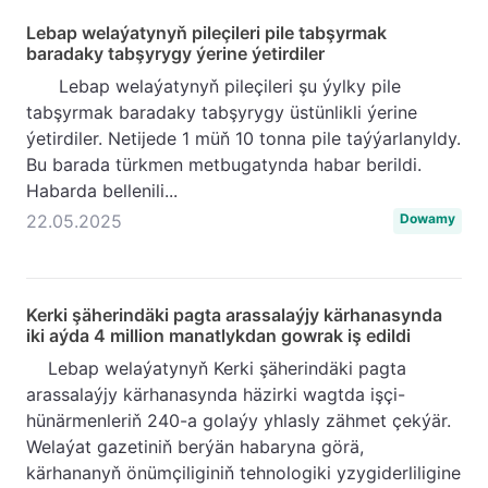
Lebap welaýatynyň pileçileri pile tabşyrmak
baradaky tabşyrygy ýerine ýetirdiler
Lebap welaýatynyň pileçileri şu ýylky pile
tabşyrmak baradaky tabşyrygy üstünlikli ýerine
ýetirdiler. Netijede 1 müň 10 tonna pile taýýarlanyldy.
Bu barada türkmen metbugatynda habar berildi.
Habarda bellenili...
22.05.2025
Dowamy
Kerki şäherindäki pagta arassalaýjy kärhanasynda
iki aýda 4 million manatlykdan gowrak iş edildi
Lebap welaýatynyň Kerki şäherindäki pagta
arassalaýjy kärhanasynda häzirki wagtda işçi-
hünärmenleriň 240-a golaýy yhlasly zähmet çekýär.
Welaýat gazetiniň berýän habaryna görä,
kärhananyň önümçiliginiň tehnologiki yzygiderliligine