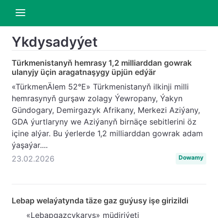
Ykdysadyýet
Türkmenistanyň hemrasy 1,2 milliarddan gowrak
ulanyjy üçin aragatnaşygy üpjün edýär
«TürkmenÄlem 52°E» Türkmenistanyň ilkinji milli
hemrasynyň gurşaw zolagy Ýewropany, Ýakyn
Gündogary, Demirgazyk Afrikany, Merkezi Aziýany,
GDA ýurtlaryny we Aziýanyň birnäçe sebitlerini öz
içine alýar. Bu ýerlerde 1,2 milliarddan gowrak adam
ýaşaýar....
23.02.2026
Dowamy
Lebap welaýatynda täze gaz guýusy işe girizildi
«Lebapgazçykaryş» müdiriýeti