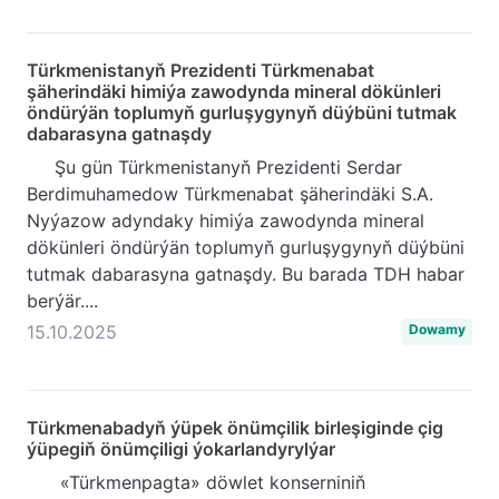
Türkmenistanyň Prezidenti Türkmenabat
şäherindäki himiýa zawodynda mineral dökünleri
öndürýän toplumyň gurluşygynyň düýbüni tutmak
dabarasyna gatnaşdy
Şu gün Türkmenistanyň Prezidenti Serdar
Berdimuhamedow Türkmenabat şäherindäki S.A.
Nyýazow adyndaky himiýa zawodynda mineral
dökünleri öndürýän toplumyň gurluşygynyň düýbüni
tutmak dabarasyna gatnaşdy. Bu barada TDH habar
berýär....
15.10.2025
Dowamy
Türkmenabadyň ýüpek önümçilik birleşiginde çig
ýüpegiň önümçiligi ýokarlandyrylýar
«Türkmenpagta» döwlet konserniniň