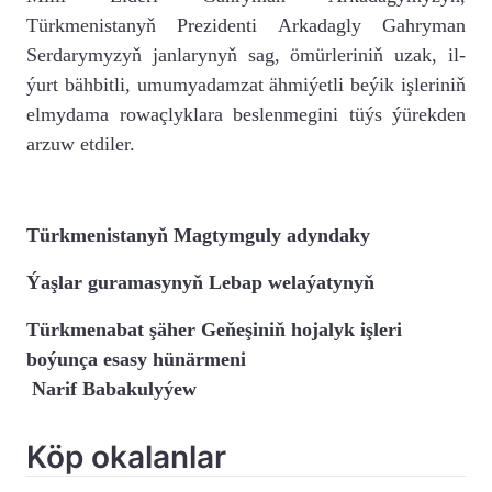
Türkmenistanyň Prezidenti Arkadagly Gahryman
Serdarymyzyň janlarynyň sag, ömürleriniň uzak, il-
ýurt bähbitli, umumyadamzat ähmiýetli beýik işleriniň
elmydama rowaçlyklara beslenmegini tüýs ýürekden
arzuw etdiler.
Türkmenistanyň Magtymguly adyndaky
Ýaşlar guramasynyň Lebap welaýatynyň
Türkmenabat şäher Geňeşiniň hojalyk işleri
boýunça esasy hünärmeni
Narif Babakulyýew
Köp okalanlar