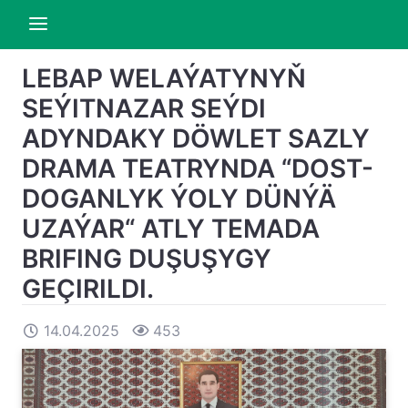
LEBAP WELAÝATYNYŇ
SEÝITNAZAR SEÝDI
ADYNDAKY DÖWLET SAZLY
DRAMA TEATRYNDA “DOST-
DOGANLYK ÝOLY DÜNÝÄ
UZAÝAR“ ATLY TEMADA
BRIFING DUŞUŞYGY
GEÇIRILDI.
14.04.2025
453