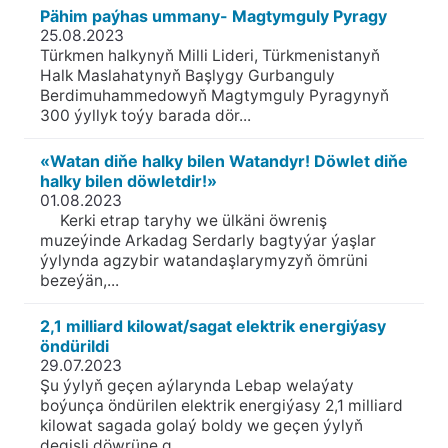
Pähim paýhas ummany- Magtymguly Pyragy
25.08.2023
Türkmen halkynyň Milli Lideri, Türkmenistanyň
Halk Maslahatynyň Başlygy Gurbanguly
Berdimuhammedowyň Magtymguly Pyragynyň
300 ýyllyk toýy barada dör...
«Watan diňe halky bilen Watandyr! Döwlet diňe
halky bilen döwletdir!»
01.08.2023
Kerki etrap taryhy we ülkäni öwreniş
muzeýinde Arkadag Serdarly bagtyýar ýaşlar
ýylynda agzybir watandaşlarymyzyň ömrüni
bezeýän,...
2,1 milliard kilowat/sagat elektrik energiýasy
öndürildi
29.07.2023
Şu ýylyň geçen aýlarynda Lebap welaýaty
boýunça öndürilen elektrik energiýasy 2,1 milliard
kilowat sagada golaý boldy we geçen ýylyň
degişli döwrüne g...