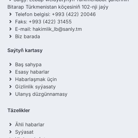
Bitarap Türkmenistan köçesiniň 102-nji jaýy
Telefon belgisi:
+993 (422) 20046
Faks:
+993 (422) 31455
E-mail:
hakimlik_lb@sanly.tm
Biz barada
Saýtyň kartasy
Baş sahypa
Esasy habarlar
Habarlaşmak üçin
Gizlinlik syýasaty
Ulanyş düzgünnamasy
Täzelikler
Ähli habarlar
Syýasat