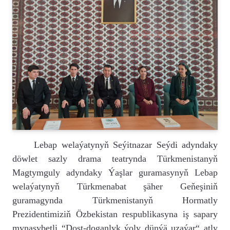
Lebap welaýatynyň Seýitnazar Seýdi adyndaky
döwlet sazly drama teatrynda Türkmenistanyň
Magtymguly adyndaky Ýaşlar guramasynyň Lebap
welaýatynyň Türkmenabat şäher Geňeşiniň
guramagynda Türkmenistanyň Hormatly
Prezidentimiziň Özbekistan respublikasyna iş sapary
mynasybetli “Dost-doganlyk ýoly dünýä uzaýar“ atly