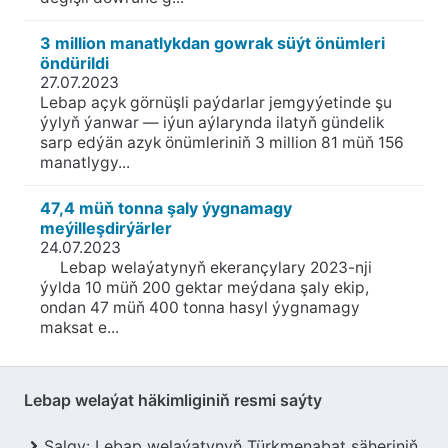
3 million manatlykdan gowrak süýt önümleri
öndürildi
27.07.2023
Lebap açyk görnüşli paýdarlar jemgyýetinde şu
ýylyň ýanwar — iýun aýlarynda ilatyň gündelik
sarp edýän azyk önümleriniň 3 million 81 müň 156
manatlygy...
47,4 müň tonna şaly ýygnamagy
meýilleşdirýärler
24.07.2023
Lebap welaýatynyň ekerançylary 2023-nji
ýylda 10 müň 200 gektar meýdana şaly ekip,
ondan 47 müň 400 tonna hasyl ýygnamagy
maksat e...
Lebap welaýat häkimliginiň resmi saýty
Salgy: Lebap welaýatynyň Türkmenabat şäheriniň