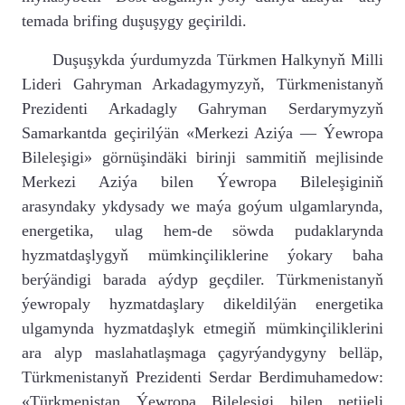
temada brifing duşuşygy geçirildi.
Duşuşykda ýurdumyzda Türkmen Halkynyň Milli
Lideri Gahryman Arkadagymyzyň, Türkmenistanyň
Prezidenti Arkadagly Gahryman Serdarymyzyň
Samarkantda geçirilýän «Merkezi Aziýa — Ýewropa
Bileleşigi» görnüşindäki birinji sammitiň mejlisinde
Merkezi Aziýa bilen Ýewropa Bileleşiginiň
arasyndaky ykdysady we maýa goýum ulgamlarynda,
energetika, ulag hem-de söwda pudaklarynda
hyzmatdaşlygyň mümkinçiliklerine ýokary baha
berýändigi barada aýdyp geçdiler.
Türkmenistanyň
ýewropaly hyzmatdaşlary dikeldilýän energetika
ulgamynda hyzmatdaşlyk etmegiň mümkinçiliklerini
ara alyp maslahatlaşmaga çagyrýandygyny belläp,
Türkmenistanyň Prezidenti Serdar Berdimuhamedow:
«Türkmenistan Ýewropa Bileleşigi bilen netijeli