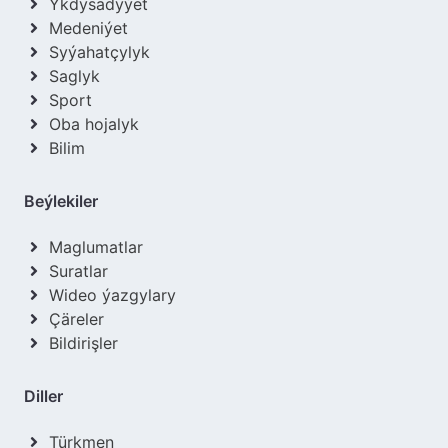
Ykdysadyýet
Medeniýet
Syýahatçylyk
Saglyk
Sport
Oba hojalyk
Bilim
Beýlekiler
Maglumatlar
Suratlar
Wideo ýazgylary
Çäreler
Bildirişler
Diller
Türkmen