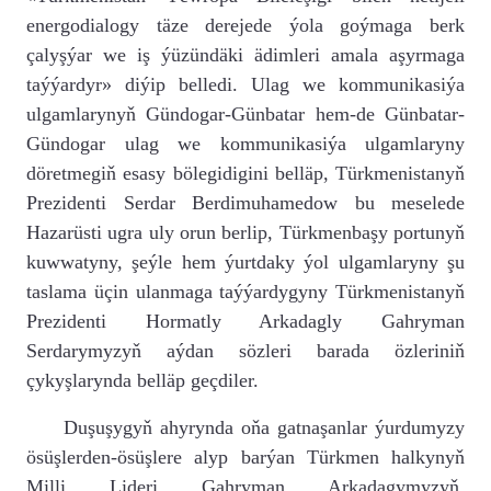
energodialogy täze derejede ýola goýmaga berk
çalyşýar we iş ýüzündäki ädimleri amala aşyrmaga
taýýardyr» diýip belledi. Ulag we kommunikasiýa
ulgamlarynyň Gündogar-Günbatar hem-de Günbatar-
Gündogar ulag we kommunikasiýa ulgamlaryny
döretmegiň esasy bölegidigini belläp, Türkmenistanyň
Prezidenti Serdar Berdimuhamedow bu meselede
Hazarüsti ugra uly orun berlip, Türkmenbaşy portunyň
kuwwatyny, şeýle hem ýurtdaky ýol ulgamlaryny şu
taslama üçin ulanmaga taýýardygyny Türkmenistanyň
Prezidenti Hormatly Arkadagly Gahryman
Serdarymyzyň aýdan sözleri barada özleriniň
çykyşlarynda belläp geçdiler.
Duşuşygyň ahyrynda oňa gatnaşanlar ýurdumyzy
ösüşlerden-ösüşlere alyp barýan Türkmen halkynyň
Milli Lideri Gahryman Arkadagymyzyň,