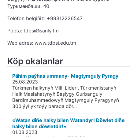
Туркменбаши, 40
Telefon belgiňiz: +99312226547
Pocta: tdbsi@sanly.tm
Web adres: www.tdbsi.edu.tm
Köp okalanlar
Pähim paýhas ummany- Magtymguly Pyragy
25.08.2023
Türkmen halkynyň Milli Lideri, Türkmenistanyň
Halk Maslahatynyň Başlygy Gurbanguly
Berdimuhammedowyň Magtymguly Pyragynyň
300 ýyllyk toýy barada dör...
«Watan diňe halky bilen Watandyr! Döwlet diňe
halky bilen döwletdir!»
01.08.2023