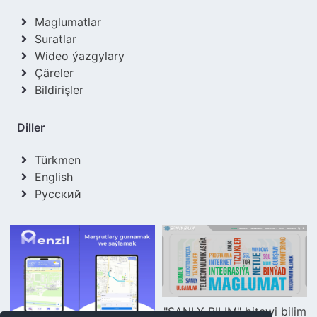
Maglumatlar
Suratlar
Wideo ýazgylary
Çäreler
Bildirişler
Diller
Türkmen
English
Русский
"SANLY BILIM" bitewi bilim