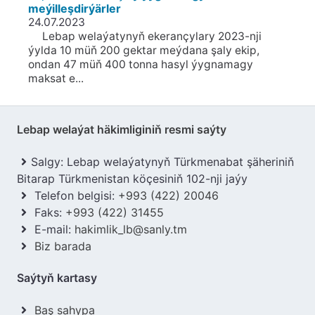
meýilleşdirýärler
24.07.2023
Lebap welaýatynyň ekerançylary 2023-nji
ýylda 10 müň 200 gektar meýdana şaly ekip,
ondan 47 müň 400 tonna hasyl ýygnamagy
maksat e...
Lebap welaýat häkimliginiň resmi saýty
Salgy: Lebap welaýatynyň Türkmenabat şäheriniň
Bitarap Türkmenistan köçesiniň 102-nji jaýy
Telefon belgisi:
+993 (422) 20046
Faks:
+993 (422) 31455
E-mail:
hakimlik_lb@sanly.tm
Biz barada
Saýtyň kartasy
Baş sahypa