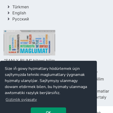
Türkmen
English
Русский
"SANLY BILIM" bitewi bilim
portaly
Size iň gowy hyzmatlary hödürlemek üçin
"SANLY BILIM"
saýtymyzda tehniki maglumatlary ýygnamak
Türkmenistanyň Bilim
hyzmaty ulanylýar. Saýtymyzy ulanmagy
ministrliginiň
y
dowam etdirmek bilen, bu hyzmaty ulanmaga
merkezleşdirilen hyzmatlar
awtomatiki razylyk berýärsiňiz.
we maglumatlar portaly
Gizlinlik syýasaty
OK