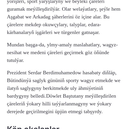
ýörişleri, sport ýaryşlaryny we beýleki çäreleri
guramak meýilleşdirilýär. Olar welaýatlary, şeýle hem
Aşgabat we Arkadag şäherlerini öz içine alar. Bu
çärelere mekdep okuwçylary, talyplar, edara-
kärhanalaryň işgärleri we türgenler gatnaşar.
Mundan başga-da, ylmy-amaly maslahatlary, wagyz-
nesihat we medeni çäreleri geçirmek göz öňünde
tutulýar.
Prezident Serdar Berdimuhamedow hasabaty diňläp,
Bütindünýä saglyk gününiň sporty wagyz etmekde we
ilatyň saglygyny berkitmekde uly ähmiýetiniň
bardygyny belledi.
Döwlet Baştutany meýilleşdirilen
çäreleriň ýokary hilli taýýarlanmagyny we ýokary
derejede geçirilmegini üpjün etmegi tabşyrdy.