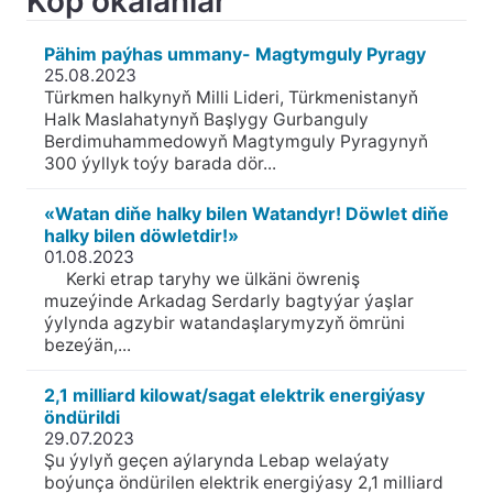
Köp okalanlar
Pähim paýhas ummany- Magtymguly Pyragy
25.08.2023
Türkmen halkynyň Milli Lideri, Türkmenistanyň
Halk Maslahatynyň Başlygy Gurbanguly
Berdimuhammedowyň Magtymguly Pyragynyň
300 ýyllyk toýy barada dör...
«Watan diňe halky bilen Watandyr! Döwlet diňe
halky bilen döwletdir!»
01.08.2023
Kerki etrap taryhy we ülkäni öwreniş
muzeýinde Arkadag Serdarly bagtyýar ýaşlar
ýylynda agzybir watandaşlarymyzyň ömrüni
bezeýän,...
2,1 milliard kilowat/sagat elektrik energiýasy
öndürildi
29.07.2023
Şu ýylyň geçen aýlarynda Lebap welaýaty
boýunça öndürilen elektrik energiýasy 2,1 milliard