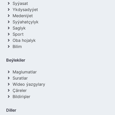
Syýasat
Ykdysadyýet
Medeniýet
Syýahatçylyk
Saglyk
Sport
Oba hojalyk
Bilim
Beýlekiler
Maglumatlar
Suratlar
Wideo ýazgylary
Çäreler
Bildirişler
Diller