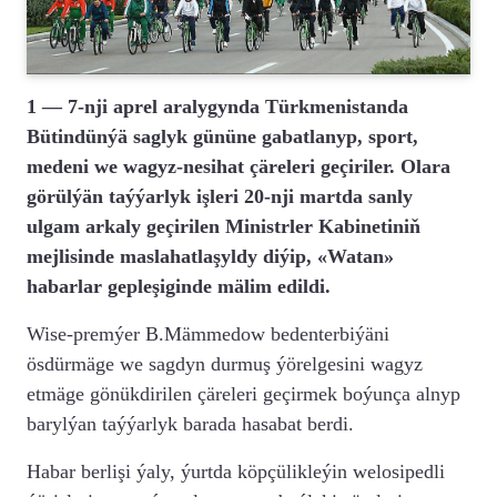
1 — 7-nji aprel aralygynda Türkmenistanda
Bütindünýä saglyk gününe gabatlanyp, sport,
medeni we wagyz-nesihat çäreleri geçiriler. Olara
görülýän taýýarlyk işleri 20-nji martda sanly
ulgam arkaly geçirilen Ministrler Kabinetiniň
mejlisinde maslahatlaşyldy diýip, «Watan»
habarlar gepleşiginde mälim edildi.
Wise-premýer B.Mämmedow bedenterbiýäni
ösdürmäge we sagdyn durmuş ýörelgesini wagyz
etmäge gönükdirilen çäreleri geçirmek boýunça alnyp
barylýan taýýarlyk barada hasabat berdi.
Habar berlişi ýaly, ýurtda köpçülikleýin welosipedli