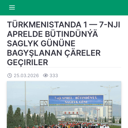
TÜRKMENISTANDA 1 — 7-NJI
APRELDE BÜTINDÜNÝÄ
SAGLYK GÜNÜNE
BAGYŞLANAN ÇÄRELER
GEÇIRILER
25.03.2026
333