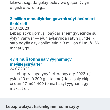
kilowat sagada golaý boldy we geçen ýylyň
degişli döwrüne g...
3 million manatlykdan gowrak süýt önümleri
öndürildi
27.07.2023
Lebap açyk görnüşli paýdarlar jemgyýetinde şu
ýylyň ýanwar — iýun aýlarynda ilatyň gündelik
sarp edýän azyk önümleriniň 3 million 81 müň 156
manatlygy...
47,4 müň tonna şaly ýygnamagy
meýilleşdirýärler
24.07.2023
Lebap welaýatynyň ekerançylary 2023-nji
ýylda 10 müň 200 gektar meýdana şaly ekip,
ondan 47 müň 400 tonna hasyl ýygnamagy
maksat e...
Lebap welaýat häkimliginiň resmi saýty