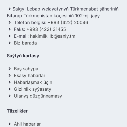
Salgy: Lebap welaýatynyň Türkmenabat şäheriniň
Bitarap Türkmenistan köçesiniň 102-nji jaýy
Telefon belgisi:
+993 (422) 20046
Faks:
+993 (422) 31455
E-mail:
hakimlik_lb@sanly.tm
Biz barada
Saýtyň kartasy
Baş sahypa
Esasy habarlar
Habarlaşmak üçin
Gizlinlik syýasaty
Ulanyş düzgünnamasy
Täzelikler
Ähli habarlar