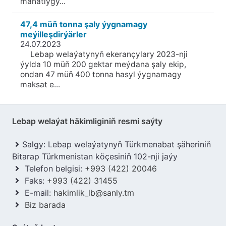
manatlygy...
47,4 müň tonna şaly ýygnamagy
meýilleşdirýärler
24.07.2023
Lebap welaýatynyň ekerançylary 2023-nji
ýylda 10 müň 200 gektar meýdana şaly ekip,
ondan 47 müň 400 tonna hasyl ýygnamagy
maksat e...
Lebap welaýat häkimliginiň resmi saýty
Salgy: Lebap welaýatynyň Türkmenabat şäheriniň
Bitarap Türkmenistan köçesiniň 102-nji jaýy
Telefon belgisi:
+993 (422) 20046
Faks:
+993 (422) 31455
E-mail:
hakimlik_lb@sanly.tm
Biz barada