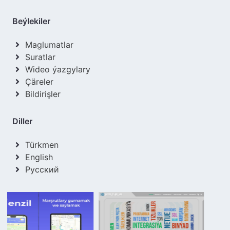
Beýlekiler
Maglumatlar
Suratlar
Wideo ýazgylary
Çäreler
Bildirişler
Diller
Türkmen
English
Русский