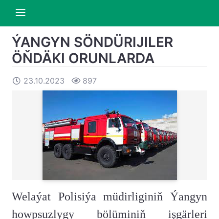
ÝANGYN SÖNDÜRIJILER
ÖŇDÄKI ORUNLARDA
23.10.2023
897
Welaýat Polisiýa müdirliginiň Ýangyn
howpsuzlygy bölüminiň işgärleri