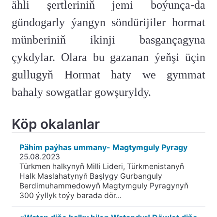
ähli şertleriniň jemi boýunça-da
gündogarly ýangyn söndürijiler hormat
münberiniň ikinji basgançagyna
çykdylar. Olara bu gazanan ýeňşi üçin
gullugyň Hormat haty we gymmat
bahaly sowgatlar gowşuryldy.
Köp okalanlar
Pähim paýhas ummany- Magtymguly Pyragy
25.08.2023
Türkmen halkynyň Milli Lideri, Türkmenistanyň
Halk Maslahatynyň Başlygy Gurbanguly
Berdimuhammedowyň Magtymguly Pyragynyň
300 ýyllyk toýy barada dör...