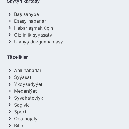
Saýtyň kartasy
Baş sahypa
Esasy habarlar
Habarlaşmak üçin
Gizlinlik syýasaty
Ulanyş düzgünnamasy
Täzelikler
Ähli habarlar
Syýasat
Ykdysadyýet
Medeniýet
Syýahatçylyk
Saglyk
Sport
Oba hojalyk
Bilim