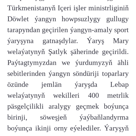
Türkmenistanyň Içeri işler ministrliginiň
Döwlet ýangyn howpsuzlygy gullugy
tarapyndan geçirilen ýangyn-amaly sport
ýaryşyna gatnaşdylar. Ýaryş Mary
welaýatynyň Şatlyk şäherinde geçirildi.
Paýtagtymyzdan we ýurdumyzyň ähli
sebitlerinden ýangyn söndüriji toparlary
özünde jemlän ýaryşda Lebap
welaýatynyň wekilleri 400 metrlik
päsgelçilikli aralygy geçmek boýunça
birinji, söweşjeň ýaýbaňlandyrma
boýunça ikinji orny eýelediler. Ýaryşyň