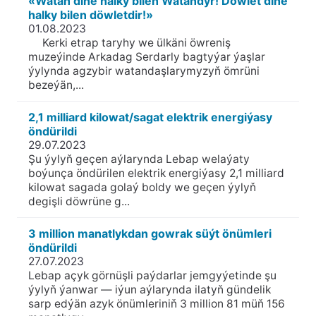
«Watan diňe halky bilen Watandyr! Döwlet diňe
halky bilen döwletdir!»
01.08.2023
Kerki etrap taryhy we ülkäni öwreniş
muzeýinde Arkadag Serdarly bagtyýar ýaşlar
ýylynda agzybir watandaşlarymyzyň ömrüni
bezeýän,...
2,1 milliard kilowat/sagat elektrik energiýasy
öndürildi
29.07.2023
Şu ýylyň geçen aýlarynda Lebap welaýaty
boýunça öndürilen elektrik energiýasy 2,1 milliard
kilowat sagada golaý boldy we geçen ýylyň
degişli döwrüne g...
3 million manatlykdan gowrak süýt önümleri
öndürildi
27.07.2023
Lebap açyk görnüşli paýdarlar jemgyýetinde şu
ýylyň ýanwar — iýun aýlarynda ilatyň gündelik
sarp edýän azyk önümleriniň 3 million 81 müň 156