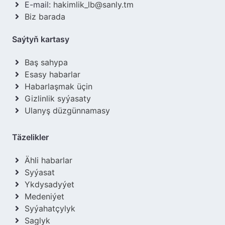
E-mail:
hakimlik_lb@sanly.tm
Biz barada
Saýtyň kartasy
Baş sahypa
Esasy habarlar
Habarlaşmak üçin
Gizlinlik syýasaty
Ulanyş düzgünnamasy
Täzelikler
Ähli habarlar
Syýasat
Ykdysadyýet
Medeniýet
Syýahatçylyk
Saglyk