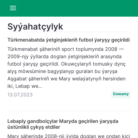
Syýahatçylyk
Türkmenabatda ýetginjekleriň futbol ýaryşy geçirildi
Türkmenabat şäheriniň sport toplumynda 2008 —
2009-njy ýyllarda doglan ýetginjekleriň arasynda
futbol ýaryşy geçirildi. Okuwçylaryň tomusky dynç
alyş möwsümine bagyşlanyp guralan bu ýaryşa
Aşgabat şäheriniň we Mary welaýatynyň hersinden
iki, Lebap we...
13.07.2023
Dowamy
Lebaply gandbolçylar Maryda geçirilen ýaryşda
üstünlikli çykyş etdiler
Mary şäherinde 2008-nji ýylda doglan we ondan kiçi