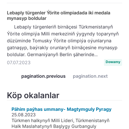
Lebaply türgenler Ýörite olimpiadada iki medala
mynasyp boldular
Lebaply türgenleriň birnäçesi Türkmenistanyň
Ýörite olimpiýa Milli merkeziniň ýygyndy toparynyň
düzüminde Tomusky Ýörite olimpiýa oýunlaryna
gatnaşyp, baýrakly orunlaryň birnäçesine mynasyp
boldular. Germaniýanyň Berlin şäherinde...
07.07.2023
Dowamy
pagination.previous
pagination.next
Köp okalanlar
Pähim paýhas ummany- Magtymguly Pyragy
25.08.2023
Türkmen halkynyň Milli Lideri, Türkmenistanyň
Halk Maslahatynyň Başlygy Gurbanguly