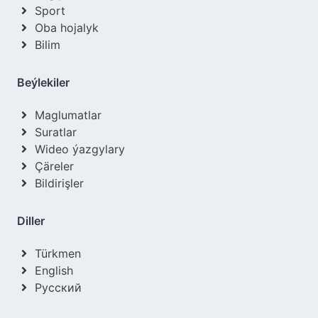
Sport
Oba hojalyk
Bilim
Beýlekiler
Maglumatlar
Suratlar
Wideo ýazgylary
Çäreler
Bildirişler
Diller
Türkmen
English
Русский