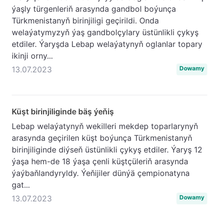
ýaşly türgenleriň arasynda gandbol boýunça
Türkmenistanyň birinjiligi geçirildi. Onda
welaýatymyzyň ýaş gandbolçylary üstünlikli çykyş
etdiler. Ýaryşda Lebap welaýatynyň oglanlar topary
ikinji orny...
13.07.2023
Dowamy
Küşt birinjiliginde bäş ýeňiş
Lebap welaýatynyň wekilleri mekdep toparlarynyň
arasynda geçirilen küşt boýunça Türkmenistanyň
birinjiliginde diýseň üstünlikli çykyş etdiler. Ýaryş 12
ýaşa hem-de 18 ýaşa çenli küştçüleriň arasynda
ýaýbaňlandyryldy. Ýeňijiler dünýä çempionatyna
gat...
13.07.2023
Dowamy