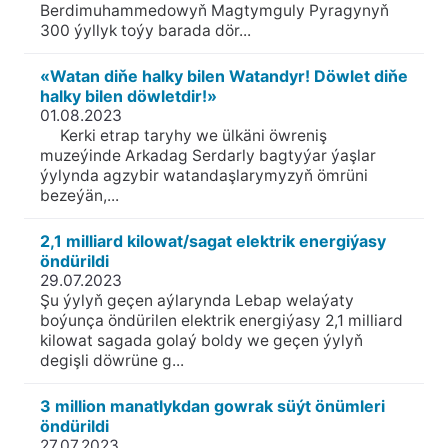
Berdimuhammedowyň Magtymguly Pyragynyň
300 ýyllyk toýy barada dör...
«Watan diňe halky bilen Watandyr! Döwlet diňe
halky bilen döwletdir!»
01.08.2023
Kerki etrap taryhy we ülkäni öwreniş
muzeýinde Arkadag Serdarly bagtyýar ýaşlar
ýylynda agzybir watandaşlarymyzyň ömrüni
bezeýän,...
2,1 milliard kilowat/sagat elektrik energiýasy
öndürildi
29.07.2023
Şu ýylyň geçen aýlarynda Lebap welaýaty
boýunça öndürilen elektrik energiýasy 2,1 milliard
kilowat sagada golaý boldy we geçen ýylyň
degişli döwrüne g...
3 million manatlykdan gowrak süýt önümleri
öndürildi
27.07.2023