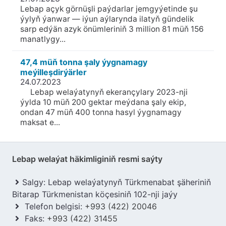
Lebap açyk görnüşli paýdarlar jemgyýetinde şu
ýylyň ýanwar — iýun aýlarynda ilatyň gündelik
sarp edýän azyk önümleriniň 3 million 81 müň 156
manatlygy...
47,4 müň tonna şaly ýygnamagy
meýilleşdirýärler
24.07.2023
Lebap welaýatynyň ekerançylary 2023-nji
ýylda 10 müň 200 gektar meýdana şaly ekip,
ondan 47 müň 400 tonna hasyl ýygnamagy
maksat e...
Lebap welaýat häkimliginiň resmi saýty
Salgy: Lebap welaýatynyň Türkmenabat şäheriniň
Bitarap Türkmenistan köçesiniň 102-nji jaýy
Telefon belgisi:
+993 (422) 20046
Faks:
+993 (422) 31455