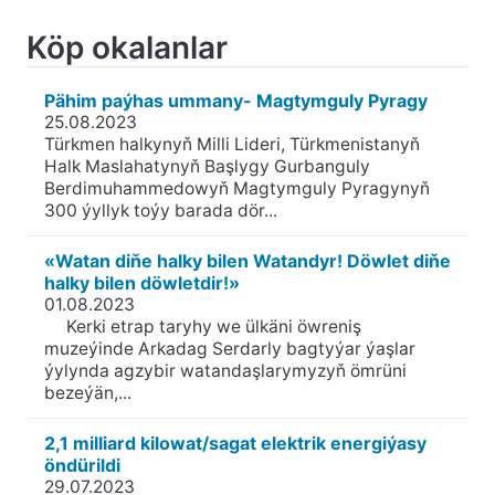
Köp okalanlar
Pähim paýhas ummany- Magtymguly Pyragy
25.08.2023
Türkmen halkynyň Milli Lideri, Türkmenistanyň
Halk Maslahatynyň Başlygy Gurbanguly
Berdimuhammedowyň Magtymguly Pyragynyň
300 ýyllyk toýy barada dör...
«Watan diňe halky bilen Watandyr! Döwlet diňe
halky bilen döwletdir!»
01.08.2023
Kerki etrap taryhy we ülkäni öwreniş
muzeýinde Arkadag Serdarly bagtyýar ýaşlar
ýylynda agzybir watandaşlarymyzyň ömrüni
bezeýän,...
2,1 milliard kilowat/sagat elektrik energiýasy
öndürildi
29.07.2023