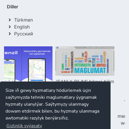
Diller
Türkmen
English
Русский
"SANLY BILIM" bitewi bilim
portaly
Size iň gowy hyzmatlary hödürlemek üçin
karta
"SANLY BILIM"
saýtymyzda tehniki maglumatlary ýygnamak
sy we
Türkmenistanyň Bil
hyzmaty ulanylýar. Saýtymyzy ulanmagy
ulgamy
ministrliginiň
dowam etdirmek bilen, bu hyzmaty ulanmaga
merkezleşdirilen hyzm
awtomatiki razylyk berýärsiňiz.
we maglumatlar port
Gizlinlik syýasaty