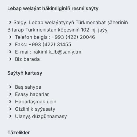
Lebap welaýat häkimliginiň resmi saýty
Salgy: Lebap welaýatynyň Türkmenabat şäheriniň
Bitarap Türkmenistan köçesiniň 102-nji jaýy
Telefon belgisi:
+993 (422) 20046
Faks:
+993 (422) 31455
E-mail:
hakimlik_lb@sanly.tm
Biz barada
Saýtyň kartasy
Baş sahypa
Esasy habarlar
Habarlaşmak üçin
Gizlinlik syýasaty
Ulanyş düzgünnamasy
Täzelikler