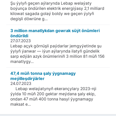
Şu ýylyň geçen aýlarynda Lebap welaýaty
boýunça öndürilen elektrik energiýasy 2,1 milliard
kilowat sagada golaý boldy we geçen ýylyň
degişli döwrüne g...
3 million manatlykdan gowrak süýt önümleri
öndürildi
27.07.2023
Lebap açyk görnüşli paýdarlar jemgyýetinde şu
ýylyň ýanwar — iýun aýlarynda ilatyň gündelik
sarp edýän azyk önümleriniň 3 million 81 müň 156
manatlygy...
47,4 müň tonna şaly ýygnamagy
meýilleşdirýärler
24.07.2023
Lebap welaýatynyň ekerançylary 2023-nji
ýylda 10 müň 200 gektar meýdana şaly ekip,
ondan 47 müň 400 tonna hasyl ýygnamagy
maksat e...